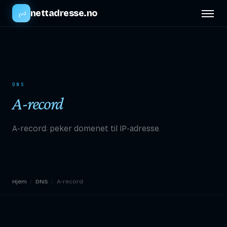
nettadresse.no
DNS
A-record
A-record: peker domenet til IP-adresse.
Hjem
/
DNS
/
A-record