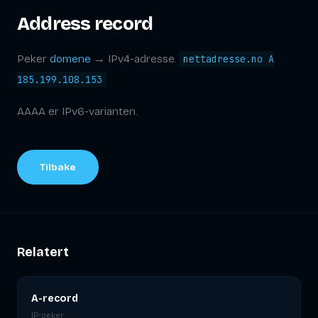
Address record
Peker
domene
→ IPv4-adresse.
nettadresse.no A
185.199.108.153
AAAA er IPv6-varianten.
Tilbake
Relatert
A-record
IP-peker