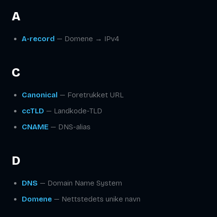
A
A-record
— Domene → IPv4
C
Canonical
— Foretrukket URL
ccTLD
— Landkode-TLD
CNAME
— DNS-alias
D
DNS
— Domain Name System
Domene
— Nettstedets unike navn