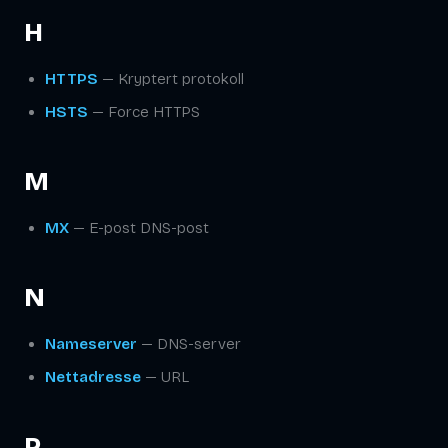
H
HTTPS
— Kryptert protokoll
HSTS
— Force HTTPS
M
MX
— E-post DNS-post
N
Nameserver
— DNS-server
Nettadresse
— URL
P