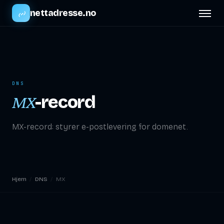
nettadresse.no
DNS
-record
MX
MX-record: styrer e-postlevering for domenet.
Hjem
/
DNS
/
MX