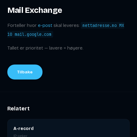
Mail Exchange
Forteller hvor
e-post
skal leveres:
nettadresse.no MX
10 mail.google.com
Tallet er prioritet — lavere = høyere.
Tilbake
Relatert
A-record
IP-peker