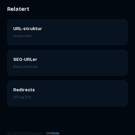
Relatert
URL-struktur
Anatomien
SEO-URLer
Best practices
Redirects
301 og 302
© 2026 Nettadresse.no —
IT-FIRMA