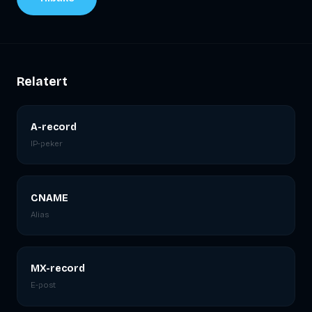
Relatert
A-record
IP-peker
CNAME
Alias
MX-record
E-post