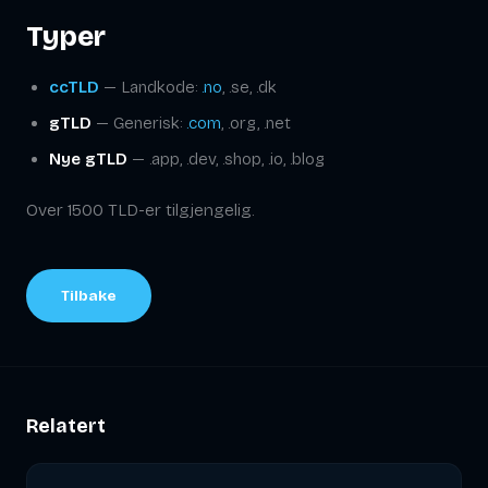
Typer
ccTLD
— Landkode:
.no
, .se, .dk
gTLD
— Generisk:
.com
, .org, .net
Nye gTLD
— .app, .dev, .shop, .io, .blog
Over 1500 TLD-er tilgjengelig.
Tilbake
Relatert