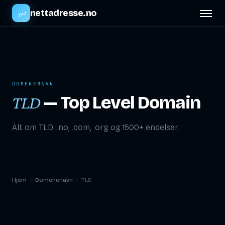
nettadresse.no
DOMENENAVN
— Top Level Domain
TLD
Alt om TLD: .no, .com, .org og 1500+ endelser.
Hjem
/
Domenenavn
/
TLD