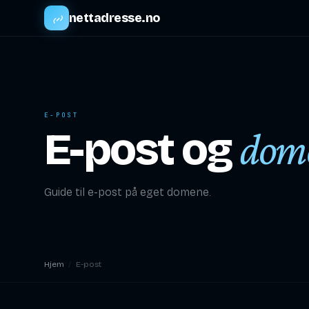
nettadresse.no
E-POST
E-post og
dom
Guide til e-post på eget domene.
Hjem
/
E-post