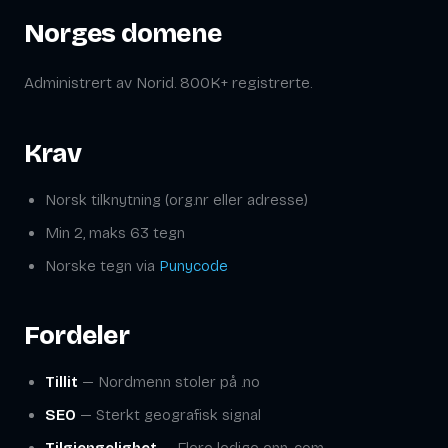
Norges domene
Administrert av Norid. 800K+ registrerte.
Krav
Norsk tilknytning (org.nr eller adresse)
Min 2, maks 63 tegn
Norske tegn via
Punycode
Fordeler
Tillit
— Nordmenn stoler på .no
SEO
— Sterkt geografisk signal
Tilgjengelighet
— Flere ledige enn .com