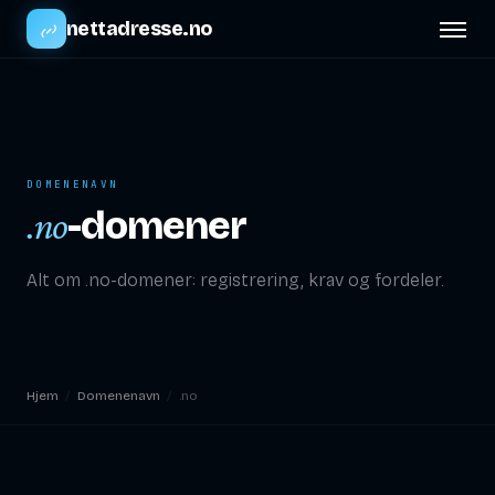
nettadresse.no
DOMENENAVN
-domener
.no
Alt om .no-domener: registrering, krav og fordeler.
Hjem
/
Domenenavn
/
.no