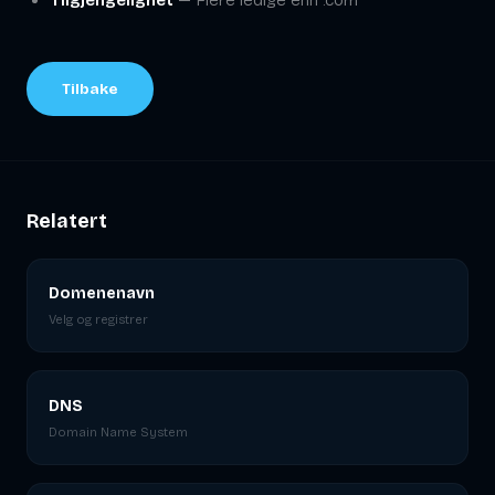
Tilbake
Relatert
Domenenavn
Velg og registrer
DNS
Domain Name System