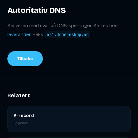
Autoritativ DNS
Serveren med svar på DNS-spørringer. Settes hos
leverandør
. F.eks.
ns1.domeneshop.no
Tilbake
Relatert
A-record
IP-peker