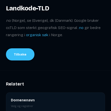
Landkode-TLD
.no (Norge), .se (Sverige), .dk (Danmark). Google bruker
ccTLD som sterkt geografisk SEO-signal.
.no
gir bedre
rangering i
organisk søk
i Norge.
Tilbake
Relatert
Domenenavn
Velg og registrer