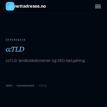
nettadresse.no
DOMENENAVN
ccTLD
ccTLD: landkodedomener og SEO-betydning.
Hjem
/
Domenenavn
/
ccTLD