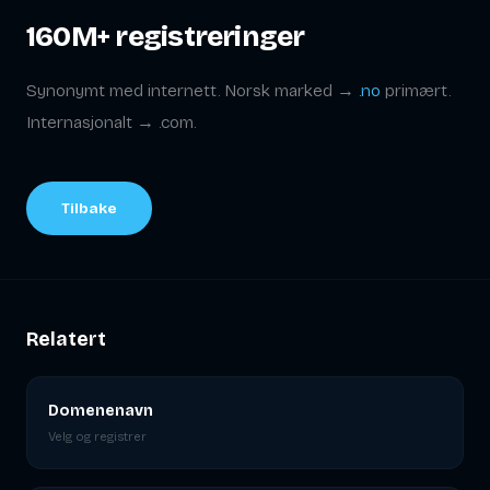
160M+ registreringer
Synonymt med internett. Norsk marked →
.no
primært.
Internasjonalt → .com.
Tilbake
Relatert
Domenenavn
Velg og registrer