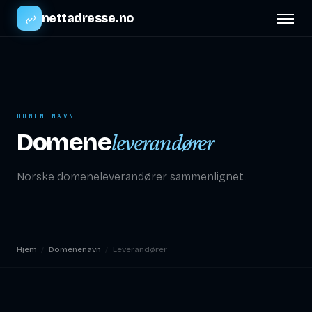
nettadresse.no
DOMENENAVN
Domene
leverandører
Norske domeneleverandører sammenlignet.
Hjem
/
Domenenavn
/
Leverandører