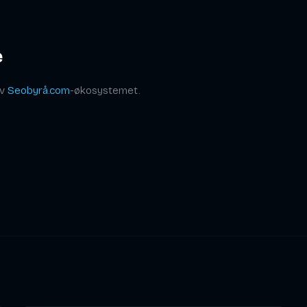
e
av
Seobyrå.com
-økosystemet.