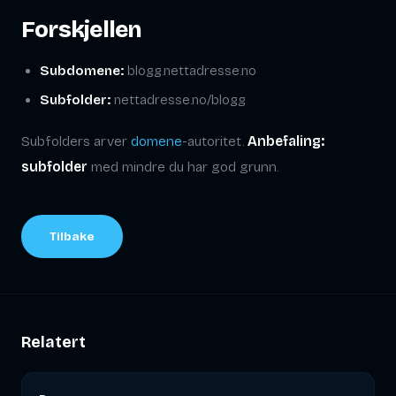
Forskjellen
Subdomene:
blogg.nettadresse.no
Subfolder:
nettadresse.no/blogg
Subfolders arver
domene
-autoritet.
Anbefaling:
subfolder
med mindre du har god grunn.
Tilbake
Relatert