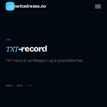
nettadresse.no
DNS
-record
TXT
TXT-record: verifikasjon og e-postsikkerhet.
Hjem
/
DNS
/
TXT