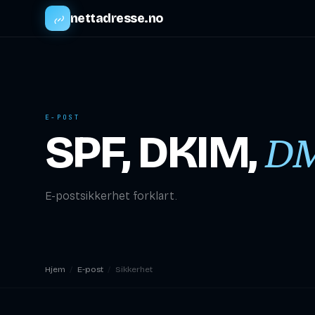
nettadresse.no
E-POST
SPF, DKIM,
D
E-postsikkerhet forklart.
Hjem
/
E-post
/
Sikkerhet