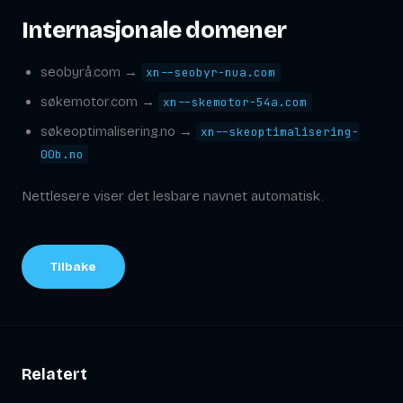
Internasjonale domener
seobyrå.com →
xn--seobyr-nua.com
søkemotor.com →
xn--skemotor-54a.com
søkeoptimalisering.no →
xn--skeoptimalisering-
00b.no
Nettlesere viser det lesbare navnet automatisk.
Tilbake
Relatert