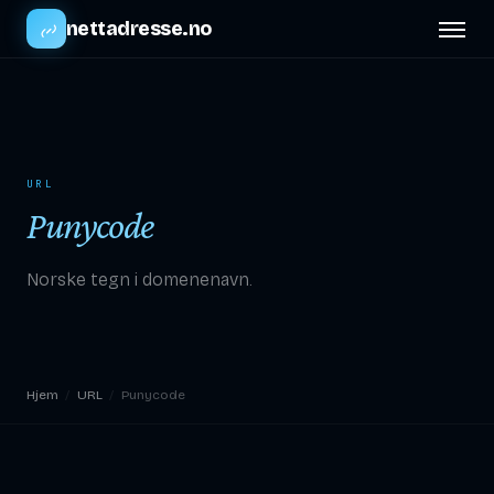
nettadresse.no
URL
Punycode
Norske tegn i domenenavn.
Hjem
/
URL
/
Punycode