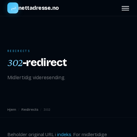
nettadresse.no
REDIRECTS
-redirect
302
Midlertidig videresending.
Hjem
/
Redirects
/
302
Beholder original URL i
indeks
. For midlertidige