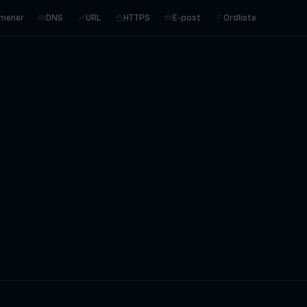
mener
DNS
URL
HTTPS
E-post
Ordliste