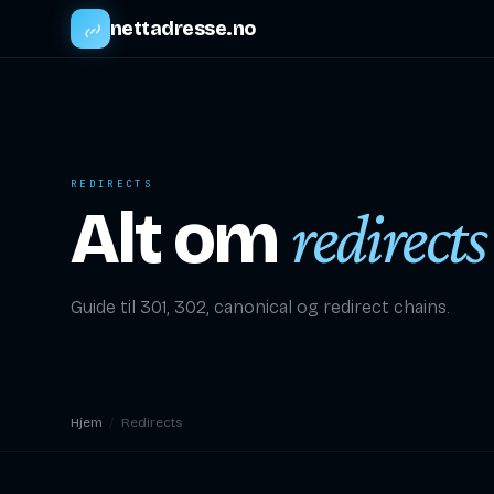
nettadresse.no
REDIRECTS
Alt om
redirects
Guide til 301, 302, canonical og redirect chains.
Hjem
/
Redirects