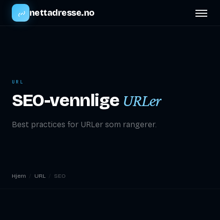
nettadresse.no
URL
SEO-vennlige
URLer
Best practices for URLer som rangerer.
Hjem
/
URL
/
SEO