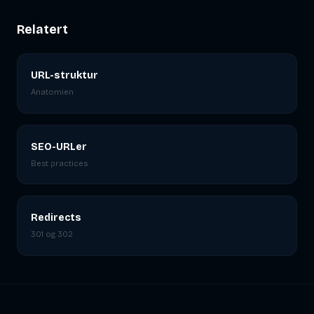
Relatert
URL-struktur
Anatomien
SEO-URLer
Best practices
Redirects
301 og 302