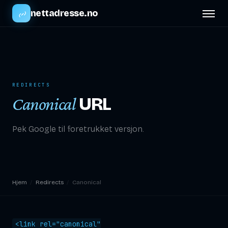
nettadresse.no
REDIRECTS
URL
Canonical
Pek Google til foretrukket versjon.
Hjem
/
Redirects
/
Canonical
<link rel="canonical"