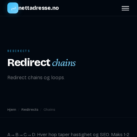
nettadresse.no
REDIRECTS
Redirect
chains
Redirect chains og loops.
Hjem
/
Redirects
/
Chains
A→B→C→D: Hver hop taper hastighet og SEO. Maks 1-2