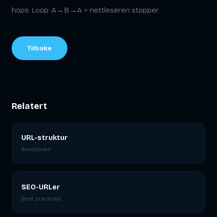
hops. Loop: A→B→A = nettleseren stopper.
Tilbake
Relatert
URL-struktur
Anatomien
SEO-URLer
Best practices