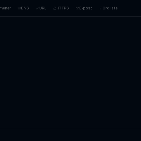
mener
DNS
URL
HTTPS
E-post
Ordliste