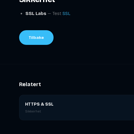
SSL Labs
— Test
SSL
Tilbake
Relatert
HTTPS & SSL
Sikkerhet