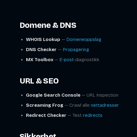
Domene & DNS
WHOIS Lookup
—
Domeneoppslag
DNS Checker
—
Propagering
MX Toolbox
—
E-post
-diagnostikk
URL & SEO
Google Search Console
— URL Inspection
Screaming Frog
— Crawl alle
nettadresser
Redirect Checker
— Test
redirects
Sikkerhet